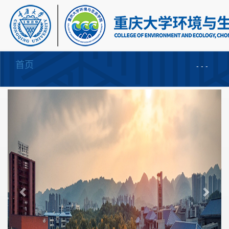
首页
Toggle
-
-
-
navigation
Previous
Next