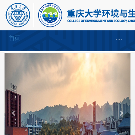
首页
Toggle
-
-
-
navigation
Previous
Next