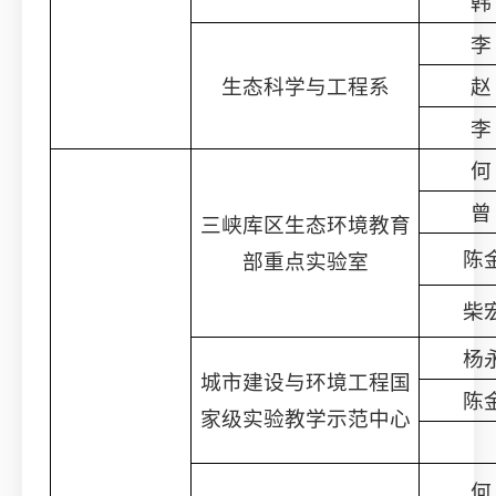
韩
李
生态科学与工程系
赵
李
何
曾
三峡库区生态环境教育
陈
部重点实验室
柴
杨
城市建设与环境工程国
陈
家级实验教学示范中心
何