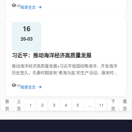
16
阅读全文
16
26-03
习近平：推动海洋经济高质量发展
推动海洋经济高质量发展※习近平我国经略海洋、开发海洋
历史悠久，先秦时期就有“煮海为盐”的生产活动，唐宋时期
“海上丝绸...
10
阅读全文
首
上
下
尾
1
2
3
4
5
...
11
页
页
页
页